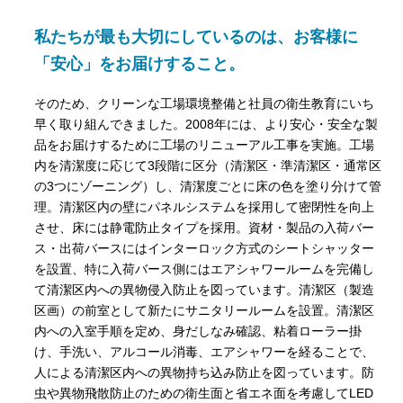
私たちが最も大切にしているのは、お客様に
「安心」をお届けすること。
そのため、クリーンな工場環境整備と社員の衛生教育にいち
早く取り組んできました。2008年には、より安心・安全な製
品をお届けするために工場のリニューアル工事を実施。工場
内を清潔度に応じて3段階に区分（清潔区・準清潔区・通常区
の3つにゾーニング）し、清潔度ごとに床の色を塗り分けて管
理。清潔区内の壁にパネルシステムを採用して密閉性を向上
させ、床には静電防止タイプを採用。資材・製品の入荷バー
ス・出荷バースにはインターロック方式のシートシャッター
を設置、特に入荷バース側にはエアシャワールームを完備し
て清潔区内への異物侵入防止を図っています。清潔区（製造
区画）の前室として新たにサニタリールームを設置。清潔区
内への入室手順を定め、身だしなみ確認、粘着ローラー掛
け、手洗い、アルコール消毒、エアシャワーを経ることで、
人による清潔区内への異物持ち込み防止を図っています。防
虫や異物飛散防止のための衛生面と省エネ面を考慮してLED